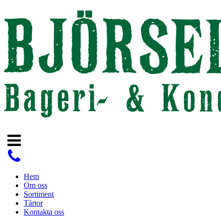
Hem
Om oss
Sortiment
Tårtor
Kontakta oss