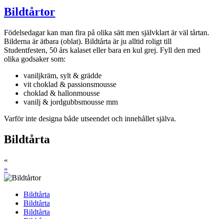
Bildtårtor
Födelsedagar kan man fira på olika sätt men självklart är väl tårtan.
Bilderna är ätbara (oblat). Bildtårta är ju alltid roligt till
Studentfesten, 50 års kalaset eller bara en kul grej. Fyll den med
olika godsaker som:
vaniljkräm, sylt & grädde
vit choklad & passionsmousse
choklad & hallonmousse
vanilj & jordgubbsmousse mm
Varför inte designa både utseendet och innehållet själva.
Bildtårta
«
»
Bildtårta
Bildtårta
Bildtårta